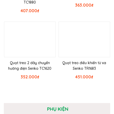
TC1880
363.000
₫
407.000
₫
Quạt treo 2 dây chuyển
Quạt treo điều khiển từ xa
hướng điện Senko TC1620
Senko TR1683
352.000
₫
451.000
₫
PHỤ KIỆN