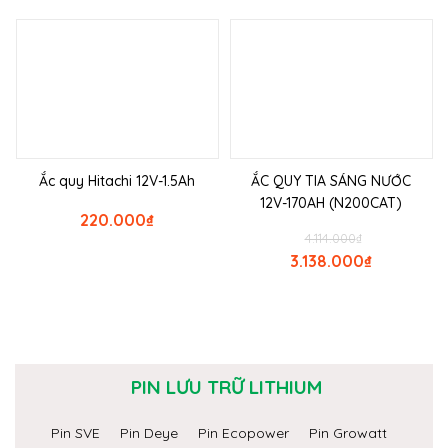
Ắc quy Hitachi 12V-1.5Ah
ẮC QUY TIA SÁNG NƯỚC
12V-170AH (N200CAT)
220.000
₫
4.114.000
₫
3.138.000
₫
PIN LƯU TRỮ LITHIUM
Pin SVE
Pin Deye
Pin Ecopower
Pin Growatt