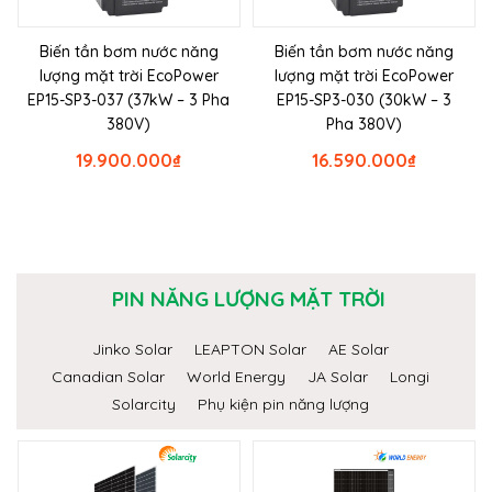
Biến tần bơm nước năng
Biến tần bơm nước năng
lượng mặt trời EcoPower
lượng mặt trời EcoPower
EP15-SP3-037 (37kW – 3 Pha
EP15-SP3-030 (30kW – 3
380V)
Pha 380V)
19.900.000
₫
16.590.000
₫
PIN NĂNG LƯỢNG MẶT TRỜI
Jinko Solar
LEAPTON Solar
AE Solar
Canadian Solar
World Energy
JA Solar
Longi
Solarcity
Phụ kiện pin năng lượng