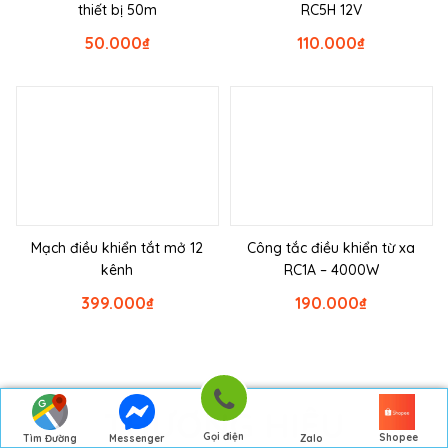
thiết bị 50m
RC5H 12V
50.000
₫
110.000
₫
Mạch điều khiển tắt mở 12
Công tắc điều khiển từ xa
kênh
RC1A – 4000W
399.000
₫
190.000
₫
THƯƠNG HIỆU
Gọi điện
Shopee
Tìm Đường
Messenger
Zalo