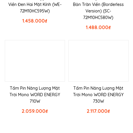
Viền Đen Hai Mặt Kính (WE-
Bản Tràn Viền (Borderless
72M10HC595W)
Version) (SC-
72M10HC580W)
1.458.000
₫
1.488.000
₫
Tấm Pin Năng Lượng Mặt
Tấm Pin Năng Lượng Mặt
Trời Mono WORD ENERGY
Trời Mono WORD ENERGY
710W
730W
2.059.000
₫
2.117.000
₫