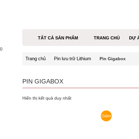
TẤT CẢ SẢN PHẨM
TRANG CHỦ
DỰ 
0
Trang chủ
Pin lưu trữ Lithium
Pin Gigabox
PIN GIGABOX
Hiển thị kết quả duy nhất
Giảm
giá!