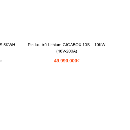
 5S 5KWH
Pin lưu trữ Lithium GIGABOX 10S – 10KW
(48V-200A)
49.990.000
₫
0
₫