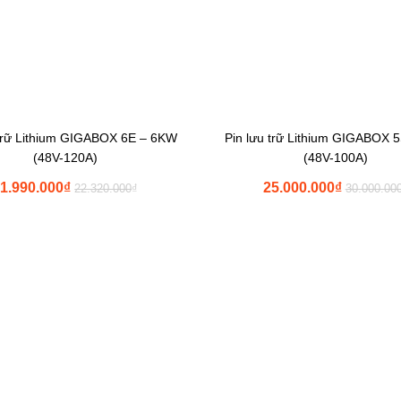
 trữ Lithium GIGABOX 6E – 6KW
Pin lưu trữ Lithium GIGABOX
(48V-120A)
(48V-100A)
1.990.000
₫
25.000.000
₫
22.320.000
₫
30.000.00