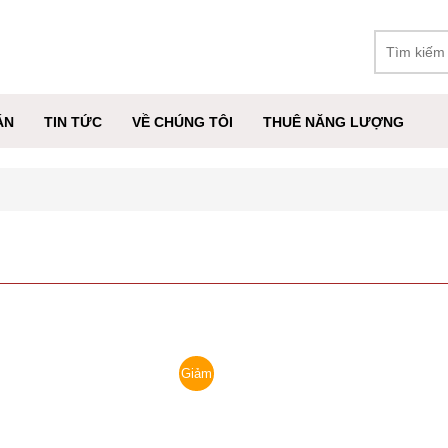
ÁN
TIN TỨC
VỀ CHÚNG TÔI
THUÊ NĂNG LƯỢNG
Giảm
giá!