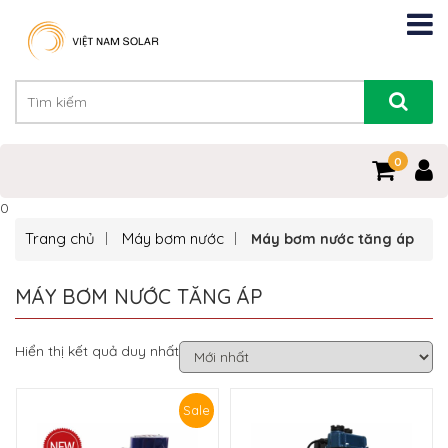
0
0
Trang chủ
Máy bơm nước
Máy bơm nước tăng áp
MÁY BƠM NƯỚC TĂNG ÁP
Hiển thị kết quả duy nhất
Sale