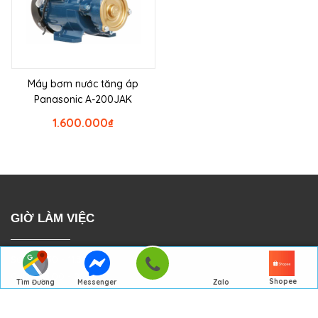
Máy bơm nước tăng áp
Panasonic A-200JAK
1.600.000
₫
GIỜ LÀM VIỆC
Sáng: 7:30 - 11:30
Chiều: 13:00 - 21:30
Shopee
Tìm Đường
Messenger
Zalo
Đến Công Ty
Gọi điện
Từ Thứ 2 - Thứ 7