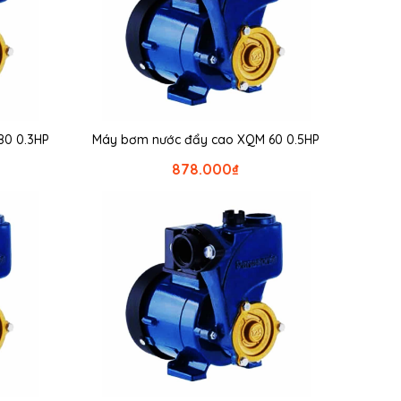
80 0.3HP
Máy bơm nước đẩy cao XQM 60 0.5HP
878.000
₫