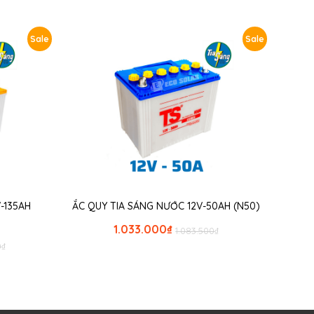
Sale
Sale
-135AH
ẮC QUY TIA SÁNG NƯỚC 12V-50AH (N50)
1.033.000
₫
1.083.500
₫
0
₫