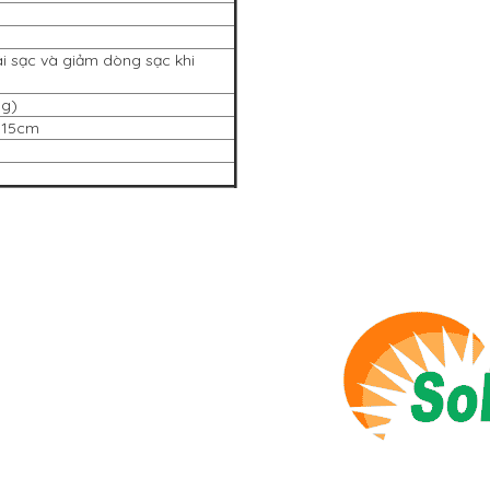
ái sạc và giảm dòng sạc khi
ng)
o 15cm