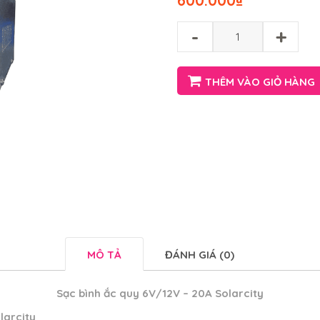
600.000
₫
-
+
THÊM VÀO GIỎ HÀNG
MÔ TẢ
ĐÁNH GIÁ (0)
Sạc bình ắc quy 6V/12V – 20A Solarcity
larcity