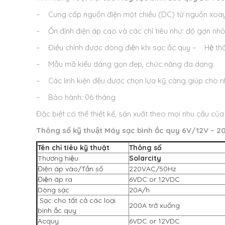
– Cung cấp nguồn điện một chiều (DC) từ nguồn xoay
– Ổn định điện áp cao và các chỉ tiêu như: độ gợn nhỏ,
– Điều chỉnh được dòng điện khi sạc ắc quy
– Hệ thốn
– Mẫu mã kiểu dáng gọn đẹp, chức năng đa dạng.
– Các linh kiện đều được chọn lựa kỹ càng giúp cho n
– Bảo hành: 06 tháng
Đặc biệt có thể thiết kế, sản xuất theo mọi nhu cầu củ
Thông số kỹ thuật
Máy sạc bình ắc quy 6V/12V – 2
0
Tên chỉ tiêu kỹ thuật
Thông số
Thương hiệu
Solarcity
Điện áp vào/Tần số
220VAC/50Hz
Điện áp ra
6VDC or 12VDC
Dòng sạc
20A/h
Sạc cho tất cả các loại
200A trở xuống
bình ắc quy
Acquy
6VDC or 12VDC