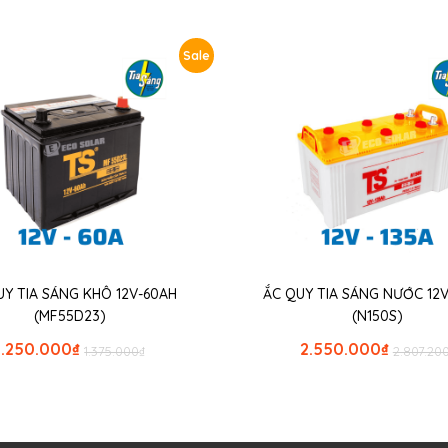
Sale
UY TIA SÁNG KHÔ 12V-60AH
ẮC QUY TIA SÁNG NƯỚC 12V
(MF55D23)
(N150S)
1.250.000
₫
2.550.000
₫
1.375.000
₫
2.807.20