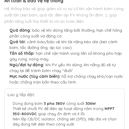
An toàn & bảo vệ hệ thống
Hệ thống bảo vệ giúp giảm rủi ro sự cố khi vận hành bơm công
suất lớn (kẹt bơm, quá tải, điện áp PV không ổn định…), góp
phần tăng tuổi thọ thiết bị và an toàn điện.
Quá dòng:
bảo vệ khi dòng tăng bất thường, hạn chế hỏng
phần công suất và động cơ.
Quá tải:
cảnh báo/bảo vệ khi tải nặng kéo dài (kẹt cánh
bơm, tắc đường ống, áp lực cao).
Tần số thấp:
hạn chế vận hành vùng tần số không phù hợp
gây rung, nóng máy.
Ngủ/đợi tự động:
khi PV yếu thì dừng, khi nắng đủ sẽ tự
chạy lại để tránh bơm chạy “đuối”.
Mực nước (tùy cảm biến):
hỗ trợ chống chạy khô/cạn nước
hoặc chống tràn bồn theo cấu hình.
Lưu ý lắp đặt:
Dùng đúng bơm
3 pha 380V
công suất
30kW
.
Thiết kế chuỗi PV để điện áp hoạt động nằm trong
MPPT
350–800VDC
giúp chạy ổn định và ít lỗi.
Nên lắp CB/DC isolator, chống sét (SPD), tiếp địa và chọn
dây đúng tiết diện theo công suất.