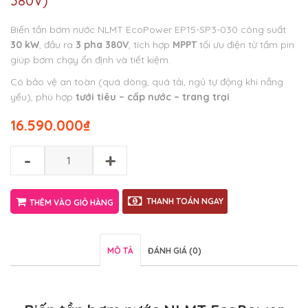
380V)
Biến tần bơm nước NLMT EcoPower EP15-SP3-030 công suất
30 kW
, đầu ra
3 pha 380V
, tích hợp
MPPT
tối ưu điện từ tấm pin
giúp bơm chạy ổn định và tiết kiệm.
Có bảo vệ an toàn (quá dòng, quá tải, ngủ tự động khi nắng
yếu), phù hợp
tưới tiêu – cấp nước – trang trại
.
16.590.000
₫
-
+
THANH TOÁN NGAY
THÊM VÀO GIỎ HÀNG
MÔ TẢ
ĐÁNH GIÁ (0)