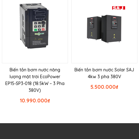
Biến tần bơm nước năng
Biến tần bơm nước Solar SAJ
lượng mặt trời EcoPower
4kw 3 pha 380V
EP15-SP3-018 (18.5kW – 3 Pha
5.500.000
₫
380V)
10.990.000
₫