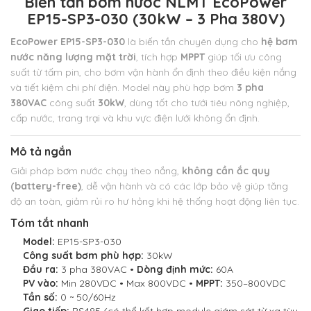
Biến tần bơm nước NLMT EcoPower
EP15-SP3-030 (30kW – 3 Pha 380V)
EcoPower EP15-SP3-030
là biến tần chuyên dụng cho
hệ bơm
nước năng lượng mặt trời
, tích hợp
MPPT
giúp tối ưu công
suất từ tấm pin,
cho bơm vận hành ổn định theo điều kiện nắng
và tiết kiệm chi phí điện. Model này phù hợp bơm
3 pha
380VAC
công suất
30kW
,
dùng tốt cho tưới tiêu nông nghiệp,
cấp nước, trang trại và khu vực điện lưới không ổn định.
Mô tả ngắn
Giải pháp bơm nước chạy theo nắng,
không cần ắc quy
(battery-free)
, dễ vận hành và có các lớp bảo vệ giúp tăng
độ an toàn, giảm rủi ro hư hỏng khi hệ thống hoạt động liên tục.
Tóm tắt nhanh
Model:
EP15-SP3-030
Công suất bơm phù hợp:
30kW
Đầu ra:
3 pha 380VAC •
Dòng định mức:
60A
PV vào:
Min 280VDC • Max 800VDC •
MPPT:
350–800VDC
Tần số:
0 ~ 50/60Hz