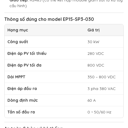
Giao tiếp:
RS485 (có thể kết hợp module giám sát từ xa tùy
cấu hình)
Thông số đúng cho model EP15-SP3-030
Hạng mục
Giá trị
Công suất
30 kW
Điện áp PV tối thiểu
280 VDC
Điện áp PV tối đa
800 VDC
Dải MPPT
350 – 800 VDC
Điện áp đầu ra
3 pha 380 VAC
Dòng định mức
60 A
Tần số đầu ra
0 ~ 50/60 Hz