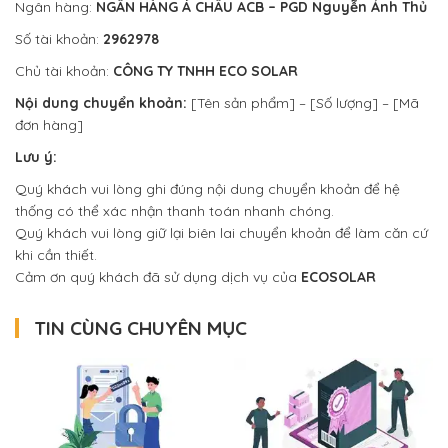
Ngân hàng:
NGÂN HÀNG Á CHÂU ACB – PGD Nguyễn Ảnh Thủ
Số tài khoản:
2962978
Chủ tài khoản:
CÔNG TY TNHH ECO SOLAR
Nội dung chuyển khoản:
[Tên sản phẩm] – [Số lượng] – [Mã
đơn hàng]
Lưu ý:
Quý khách vui lòng ghi đúng nội dung chuyển khoản để hệ
thống có thể xác nhận thanh toán nhanh chóng.
Quý khách vui lòng giữ lại biên lai chuyển khoản để làm căn cứ
khi cần thiết.
Cảm ơn quý khách đã sử dụng dịch vụ của
ECOSOLAR
TIN CÙNG CHUYÊN MỤC