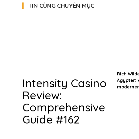
TIN CÙNG CHUYÊN MỤC
Rich Wild
Intensity Casino
Ägypter: 
modernen
Review:
Comprehensive
Guide #162