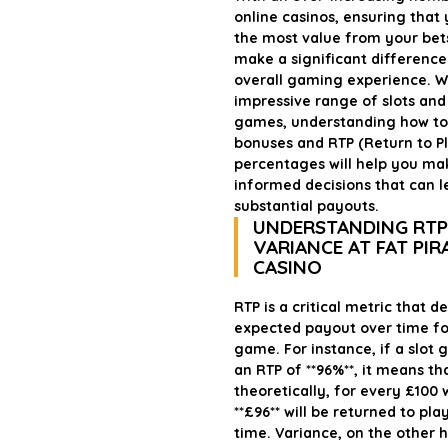
online casinos, ensuring that
the most value from your bet
make a significant difference
overall gaming experience. W
impressive range of slots and
games, understanding how to
bonuses and RTP (Return to P
percentages will help you ma
informed decisions that can l
substantial payouts.
UNDERSTANDING RTP
VARIANCE AT FAT PIR
CASINO
RTP is a critical metric that d
expected payout over time fo
game. For instance, if a slot
an RTP of **96%**, it means th
theoretically, for every £100
**£96** will be returned to pla
time. Variance, on the other 