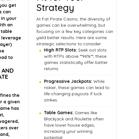
Strategy
 you get
s can
 in your
At Fat Pirate Casino, the diversity of
ith an
games can be overwhelming, but
 table
focusing on a few key categories can
yield better results. Here are some
 leverage
strategic selections to consider:
layer)
High RTP Slots:
Seek out slots
ke
with RTPs above **96%**; these
ead to
games statistically offer better
returns.
 AND
ATE
Progressive Jackpots:
While
riskier, these games can lead to
life-changing payouts if luck
efines the
strikes.
r a given
 game has
Table Games:
Games like
at,
Blackjack and Roulette often
 wagered,
have lower house edges,
yers over
increasing your winning
hand,
potential.