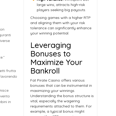
large wins; attracts high-risk
players seeking big payouts.
Choosing games with a higher RTP
and aligning them with your risk
tolerance can significantly enhance
con
your winning potential.
guranti
iverse
Leveraging
Bonuses to
e.”
Maximize Your
Bankroll
tti frutta
 favorendo
Fat Pirate Casino offers various
bonuses that can be instrumental in
unisce
maximizing your winnings.
Understanding the bonus structure is
evento
vital, especially the wagering
bini in
requirements attached to them. For
example, a typical bonus might