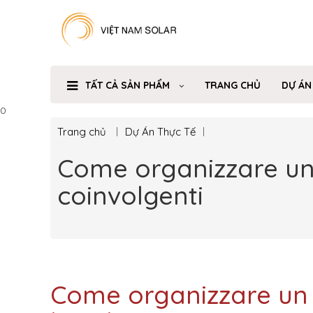
TẤT CẢ SẢN PHẨM
TRANG CHỦ
DỰ ÁN
0
Trang chủ
Dự Án Thực Tế
Come organizzare un 
coinvolgenti
Come organizzare un 