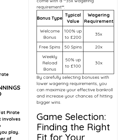
come with a **35x wagering
requirement**.
Typical
Wagering
Bonus Type
Value
Requirement
Welcome
100% up
35x
Bonus
to £200
Free Spins
50 Spins
20x
Weekly
50% up
Reload
30x
to £100
Bonus
rate
By carefully selecting bonuses with
lower wagering requirements, you
NNINGS
can maximize your effective bankroll
O
and increase your chances of hitting
bigger wins.
at Pirate
Game Selection:
t involves
Finding the Right
p
you play.
Fit for Your
er of