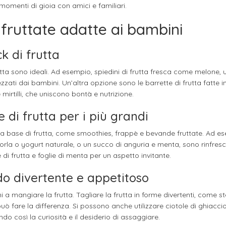
momenti di gioia con amici e familiari.
 fruttate adatte ai bambini
k di frutta
rutta sono ideali. Ad esempio, spiedini di frutta fresca come melone, 
ati dai bambini. Un’altra opzione sono le barrette di frutta fatte i
 mirtilli, che uniscono bontà e nutrizione.
e di frutta per i più grandi
 a base di frutta, come smoothies, frappè e bevande fruttate. Ad e
rla o yogurt naturale, o un succo di anguria e menta, sono rinfresc
 di frutta e foglie di menta per un aspetto invitante.
do divertente e appetitoso
 mangiare la frutta. Tagliare la frutta in forme divertenti, come ste
 può fare la differenza. Si possono anche utilizzare ciotole di ghiacci
do così la curiosità e il desiderio di assaggiare.