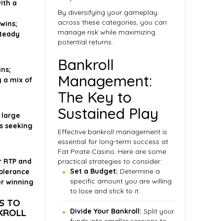
ith a
By diversifying your gameplay
across these categories, you can
wins;
manage risk while maximizing
steady
potential returns.
Bankroll
ns;
Management:
y a mix of
The Key to
Sustained Play
 large
rs seeking
Effective bankroll management is
essential for long-term success at
Fat Pirate Casino. Here are some
r RTP and
practical strategies to consider:
Set a Budget:
Determine a
tolerance
specific amount you are willing
ur winning
to lose and stick to it.
S TO
KROLL
Divide Your Bankroll:
Split your