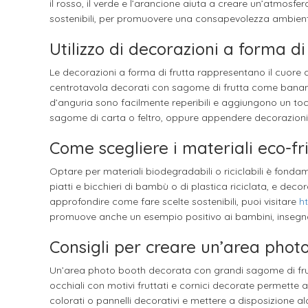
il rosso, il verde e l’arancione aiuta a creare un’atmosf
sostenibili, per promuovere una consapevolezza ambiental
Utilizzo di decorazioni a forma d
Le decorazioni a forma di frutta rappresentano il cuore del
centrotavola decorati con sagome di frutta come banane, 
d’anguria sono facilmente reperibili e aggiungono un toc
sagome di carta o feltro, oppure appendere decorazioni so
Come scegliere i materiali eco-fr
Optare per materiali biodegradabili o riciclabili è fondame
piatti e bicchieri di bambù o di plastica riciclata, e deco
approfondire come fare scelte sostenibili, puoi visitare
h
promuove anche un esempio positivo ai bambini, insegnan
Consigli per creare un’area phot
Un’area photo booth decorata con grandi sagome di frutta
occhiali con motivi fruttati e cornici decorate permette a
colorati o pannelli decorativi e mettere a disposizione al