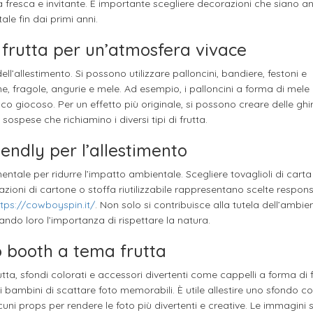
era fresca e invitante. È importante scegliere decorazioni che siano 
e fin dai primi anni.
i frutta per un’atmosfera vivace
l’allestimento. Si possono utilizzare palloncini, bandiere, festoni e
fragole, angurie e mele. Ad esempio, i palloncini a forma di mele o
co giocoso. Per un effetto più originale, si possono creare delle gh
spese che richiamino i diversi tipi di frutta.
iendly per l’allestimento
ntale per ridurre l’impatto ambientale. Scegliere tovaglioli di carta 
razioni di cartone o stoffa riutilizzabile rappresentano scelte respons
ttps://cowboyspin.it/
. Non solo si contribuisce alla tutela dell’ambie
do loro l’importanza di rispettare la natura.
o booth a tema frutta
, sfondi colorati e accessori divertenti come cappelli a forma di f
i bambini di scattare foto memorabili. È utile allestire uno sfondo co
cuni props per rendere le foto più divertenti e creative. Le immagini