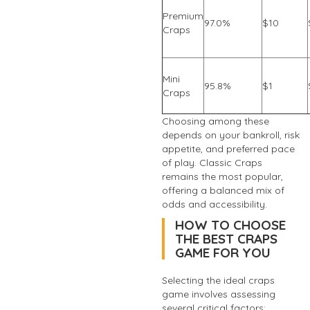
Premium
97.0%
$10
Craps
Mini
95.8%
$1
Craps
Choosing among these
depends on your bankroll, risk
appetite, and preferred pace
of play. Classic Craps
remains the most popular,
offering a balanced mix of
odds and accessibility.
HOW TO CHOOSE
THE BEST CRAPS
GAME FOR YOU
Selecting the ideal craps
game involves assessing
several critical factors: