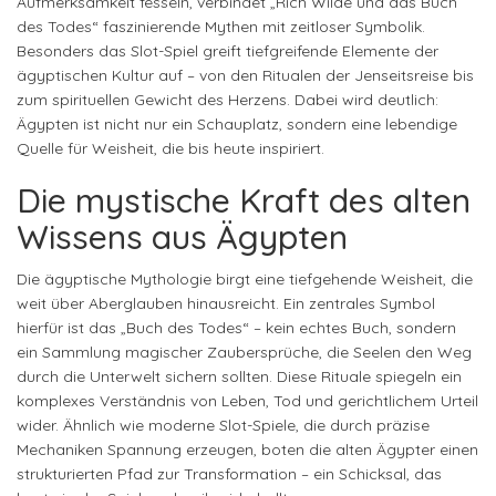
Aufmerksamkeit fesseln, verbindet „Rich Wilde und das Buch
des Todes“ faszinierende Mythen mit zeitloser Symbolik.
Besonders das Slot-Spiel greift tiefgreifende Elemente der
ägyptischen Kultur auf – von den Ritualen der Jenseitsreise bis
zum spirituellen Gewicht des Herzens. Dabei wird deutlich:
Ägypten ist nicht nur ein Schauplatz, sondern eine lebendige
Quelle für Weisheit, die bis heute inspiriert.
Die mystische Kraft des alten
Wissens aus Ägypten
Die ägyptische Mythologie birgt eine tiefgehende Weisheit, die
weit über Aberglauben hinausreicht. Ein zentrales Symbol
hierfür ist das „Buch des Todes“ – kein echtes Buch, sondern
ein Sammlung magischer Zaubersprüche, die Seelen den Weg
durch die Unterwelt sichern sollten. Diese Rituale spiegeln ein
komplexes Verständnis von Leben, Tod und gerichtlichem Urteil
wider. Ähnlich wie moderne Slot-Spiele, die durch präzise
Mechaniken Spannung erzeugen, boten die alten Ägypter einen
strukturierten Pfad zur Transformation – ein Schicksal, das