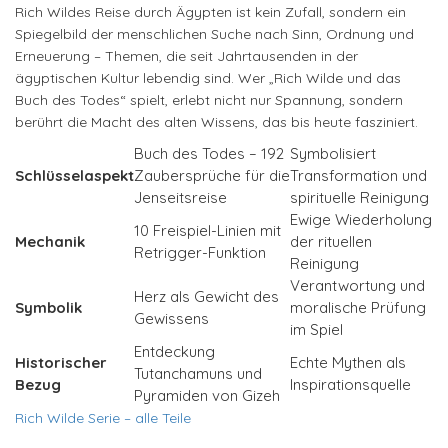
Rich Wildes Reise durch Ägypten ist kein Zufall, sondern ein
Spiegelbild der menschlichen Suche nach Sinn, Ordnung und
Erneuerung – Themen, die seit Jahrtausenden in der
ägyptischen Kultur lebendig sind. Wer „Rich Wilde und das
Buch des Todes“ spielt, erlebt nicht nur Spannung, sondern
berührt die Macht des alten Wissens, das bis heute fasziniert.
Buch des Todes – 192
Symbolisiert
Schlüsselaspekt
Zaubersprüche für die
Transformation und
Jenseitsreise
spirituelle Reinigung
Ewige Wiederholung
10 Freispiel-Linien mit
Mechanik
der rituellen
Retrigger-Funktion
Reinigung
Verantwortung und
Herz als Gewicht des
Symbolik
moralische Prüfung
Gewissens
im Spiel
Entdeckung
Historischer
Echte Mythen als
Tutanchamuns und
Bezug
Inspirationsquelle
Pyramiden von Gizeh
Rich Wilde Serie – alle Teile