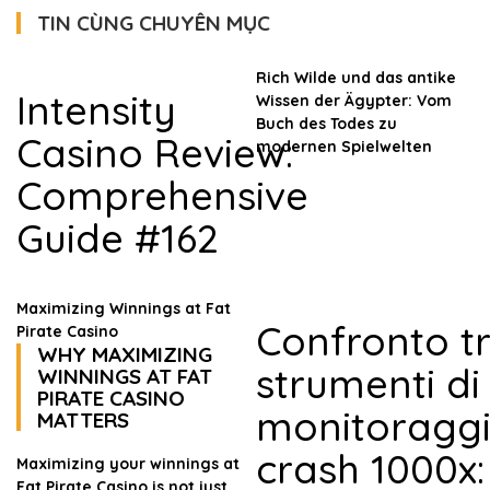
TIN CÙNG CHUYÊN MỤC
Rich Wilde und das antike
Intensity
Wissen der Ägypter: Vom
Buch des Todes zu
Casino Review:
modernen Spielwelten
Comprehensive
Guide #162
Maximizing Winnings at Fat
Confronto t
Pirate Casino
WHY MAXIMIZING
strumenti di
WINNINGS AT FAT
PIRATE CASINO
monitoragg
MATTERS
crash 1000x:
Maximizing your winnings at
Fat Pirate Casino is not just