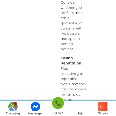
Consider
whether you
prefer classic
table
gameplay or
variants with
live dealers
and special
betting
options.
Casino
Reputation
:
Play
exclusively at
reputable
Non-GamStop
casinos known
for fair play,
prompt
payouts, and
quality
Gọi điện
Shopee
Tìm Đường
Messenger
Zalo
customer