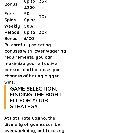
up to
35x
Bonus
£200
Free
50
20x
Spins
Spins
Weekly
50%
Reload
up to
30x
Bonus
£100
By carefully selecting
bonuses with lower wagering
requirements, you can
maximize your effective
bankroll and increase your
chances of hitting bigger
wins.
GAME SELECTION:
FINDING THE RIGHT
FIT FOR YOUR
STRATEGY
At Fat Pirate Casino, the
diversity of games can be
overwhelming, but focusing