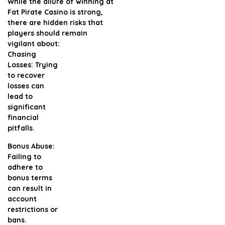
While the allure of winning at
Fat Pirate Casino is strong,
there are hidden risks that
players should remain
vigilant about:
Chasing
Losses:
Trying
to recover
losses can
lead to
significant
financial
pitfalls.
Bonus Abuse:
Failing to
adhere to
bonus terms
can result in
account
restrictions or
bans.