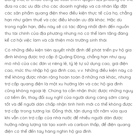
đưa ra các ưu đãi cho các doanh nghiệp và cá nhân lắp đặt
các sản phẩm quang điện theo điều kiện thực tế của họ, chẳng
hạn như giảm thuế và các điều khoản ưu đãi khác. Mặc dù
trong ngắn hạn, điều này sẽ có tác động nhất định đến nguồn
thu tài chính của địa phương nhưng nó có thể làm tăng đáng
kể cơ hội việc làm và cải thiện môi trường sinh thái.
Có những điều kiện tiên quyết nhất định để phát triển pv hộ gia
đình không được trợ cấp ở Quảng Đông, chẳng hạn như quy
mô nhỏ của các đơn vị riêng lẻ, tỷ lệ tự sử dụng cao, giá điện
cao, mức thu nhập hộ gia đình cao, v.v. Những điều kiện này có
thể không được nhân rộng hoàn toàn ở những nơi khác, nhưng
trợ cấp quang điện là một xu hướng lớn và các hộ gia đình
cũng không ngoại lệ. Chúng ta cần nhận thức được những nguy
cơ tiềm ẩn, thay đổi suy nghĩ của người dùng càng sớm càng
tốt và để người dân chấp nhận tình hình mới có thể không được
trợ cấp trong tương lai. Đồng thời, tận dụng tốt năm vừa qua
khi vẫn còn trợ cấp của nhà nước để nhiều người dân được
hưởng năng lượng tái tạo xanh và carbon thấp, để điện quang
điện có thể đến tay hàng nghìn hộ gia đình.