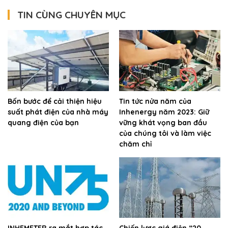
TIN CÙNG CHUYÊN MỤC
Bốn bước để cải thiện hiệu
Tin tức nửa năm của
suất phát điện của nhà máy
Inhenergy năm 2023: Giữ
quang điện của bạn
vững khát vọng ban đầu
của chúng tôi và làm việc
chăm chỉ
INHEMETER ra mắt hợp tác
Chiến lược giá điện “20