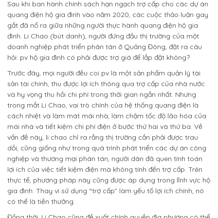
Sau khi ban hành chính sách hạn ngạch trợ cấp cho các dự án
quang điện hộ gia đình vào năm 2020, các cuộc thảo luận gay
gắt đã nổ ra giữa những người thực hành quang điện hộ gia
đình. Li Chao (bút danh), người đứng đầu thị trường của một
doanh nghiệp phát triển phân tán ở Quảng Đông, đặt ra câu
hỏi: pv hộ gia đình có phải được trợ giá để lắp đặt không?
Trước đây, mọi người đều coi pv là một sản phẩm quản lý tài
sản tài chính, thu được lợi ích thông qua trợ cấp của nhà nước
và hy vọng thu hồi chi phí trong thời gian ngắn nhất. Nhưng
trong mắt Li Chao, vai trò chính của hệ thống quang điện là
cách nhiệt và làm mát mái nhà, làm chậm tốc độ lão hóa của
mái nhà và tiết kiệm chi phí điện ở bước thứ hai và thứ ba. Về
vấn đề này, li chao chỉ ra rằng thị trường cần phải được trau
dồi, cũng giống như trong quá trình phát triển các dự án công
nghiệp và thương mại phân tán, người dân đã quen tính toán
lợi ích của việc tiết kiệm điện mà không tính đến trợ cấp. Trên
thực tế, phương pháp này cũng được áp dụng trong lĩnh vực hộ
gia đình. Thay vì sử dụng “trợ cấp” làm yếu tố lợi ích chính, nó
có thể là tiền thưởng.
Đồng thời, Li Chao cũng đề xuất chính quyền địa phương có thể