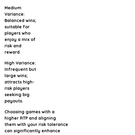
Medium
Variance:
Balanced wins;
suitable for
players who
enjoy a mix of
risk and
reward.
High Variance:
Infrequent but
large wins;
attracts high-
risk players
seeking big
payouts.
Choosing games with a
higher RTP and aligning
them with your risk tolerance
can significantly enhance