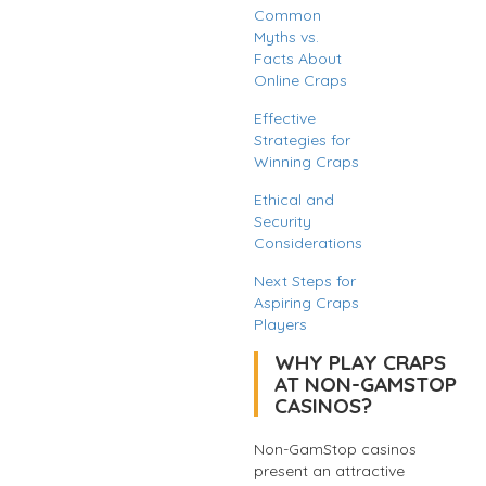
Common
Myths vs.
Facts About
Online Craps
Effective
Strategies for
Winning Craps
Ethical and
Security
Considerations
Next Steps for
Aspiring Craps
Players
WHY PLAY CRAPS
AT NON-GAMSTOP
CASINOS?
Non-GamStop casinos
present an attractive