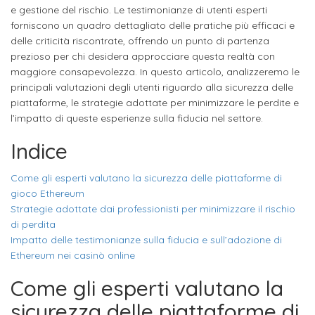
e gestione del rischio. Le testimonianze di utenti esperti
forniscono un quadro dettagliato delle pratiche più efficaci e
delle criticità riscontrate, offrendo un punto di partenza
prezioso per chi desidera approcciare questa realtà con
maggiore consapevolezza. In questo articolo, analizzeremo le
principali valutazioni degli utenti riguardo alla sicurezza delle
piattaforme, le strategie adottate per minimizzare le perdite e
l’impatto di queste esperienze sulla fiducia nel settore.
Indice
Come gli esperti valutano la sicurezza delle piattaforme di
gioco Ethereum
Strategie adottate dai professionisti per minimizzare il rischio
di perdita
Impatto delle testimonianze sulla fiducia e sull’adozione di
Ethereum nei casinò online
Come gli esperti valutano la
sicurezza delle piattaforme di