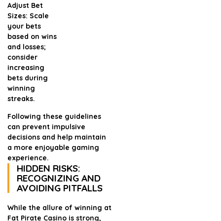
Adjust Bet
Sizes:
Scale
your bets
based on wins
and losses;
consider
increasing
bets during
winning
streaks.
Following these guidelines
can prevent impulsive
decisions and help maintain
a more enjoyable gaming
experience.
HIDDEN RISKS:
RECOGNIZING AND
AVOIDING PITFALLS
While the allure of winning at
Fat Pirate Casino is strong,