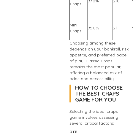
97.0%
$10
Craps
Mini
95.8%
$1
Craps
Choosing among these
depends on your bankroll, risk
appetite, and preferred pace
of play. Classic Craps
remains the most popular,
offering a balanced mix of
odds and accessibility.
HOW TO CHOOSE
THE BEST CRAPS
GAME FOR YOU
Selecting the ideal craps
game involves assessing
several critical factors:
RTP