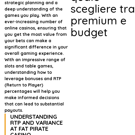
strategic planning and a
scegliere tra
deep understanding of the
games you play. With an
premium e
ever-increasing number of
online casinos, ensuring that
budget
you get the most value from
your bets can make a
significant difference in your
overall gaming experience.
With an impressive range of
slots and table games,
understanding how to
leverage bonuses and RTP
(Return to Player)
percentages will help you
make informed decisions
that can lead to substantial
payouts.
UNDERSTANDING
RTP AND VARIANCE
AT FAT PIRATE
CASINO