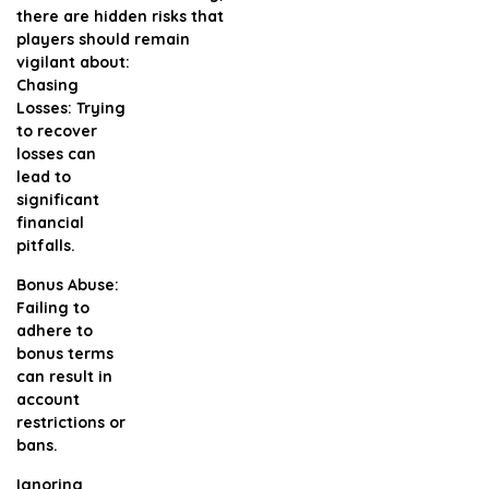
there are hidden risks that
players should remain
vigilant about:
Chasing
Losses:
Trying
to recover
losses can
lead to
significant
financial
pitfalls.
Bonus Abuse:
Failing to
adhere to
bonus terms
can result in
account
restrictions or
bans.
Ignoring