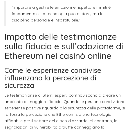
“Imparare a gestire le emozioni e rispettare i limiti è
fondamentale. La tecnologia può aiutare, ma la
disciplina personale è insostituibile.”
Impatto delle testimonianze
sulla fiducia e sull’adozione di
Ethereum nei casinò online
Come le esperienze condivise
influenzano la percezione di
sicurezza
Le testimonianze di utenti esperti contribuiscono a creare un
ambiente di maggiore fiducia. Quando le persone condividono
esperienze positive riguardo alla sicurezza delle piattaforme, si
rafforza la percezione che Ethereum sia una tecnologia
affidabile per il settore del gioco d’azzardo. Al contrario, le
segnalazioni di vulnerabilità o truffe danneggiano la