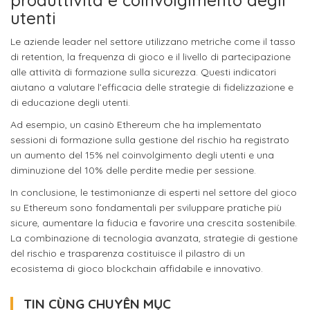
produttività e coinvolgimento degli
utenti
Le aziende leader nel settore utilizzano metriche come il tasso
di retention, la frequenza di gioco e il livello di partecipazione
alle attività di formazione sulla sicurezza. Questi indicatori
aiutano a valutare l’efficacia delle strategie di fidelizzazione e
di educazione degli utenti.
Ad esempio, un casinò Ethereum che ha implementato
sessioni di formazione sulla gestione del rischio ha registrato
un aumento del 15% nel coinvolgimento degli utenti e una
diminuzione del 10% delle perdite medie per sessione.
In conclusione, le testimonianze di esperti nel settore del gioco
su Ethereum sono fondamentali per sviluppare pratiche più
sicure, aumentare la fiducia e favorire una crescita sostenibile.
La combinazione di tecnologia avanzata, strategie di gestione
del rischio e trasparenza costituisce il pilastro di un
ecosistema di gioco blockchain affidabile e innovativo.
TIN CÙNG CHUYÊN MỤC