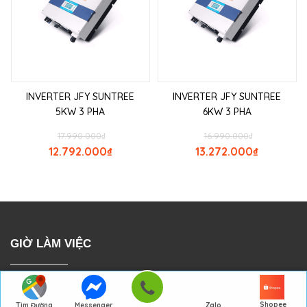
INVERTER JFY SUNTREE
INVERTER JFY SUNTREE
5KW 3 PHA
6KW 3 PHA
17.990.000
₫
16.990.000
₫
12.792.000
₫
13.272.000
₫
GIỜ LÀM VIỆC
Sáng: 7:30 - 11:30
Chiều: 13:00 - 21:30
Shopee
Tìm Đường
Messenger
Zalo