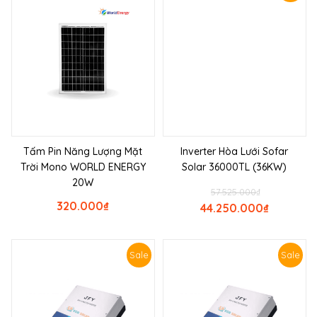
Tấm Pin Năng Lượng Mặt
Inverter Hòa Lưới Sofar
Trời Mono WORLD ENERGY
Solar 36000TL (36KW)
20W
57.525.000
₫
320.000
₫
44.250.000
₫
Sale
Sale