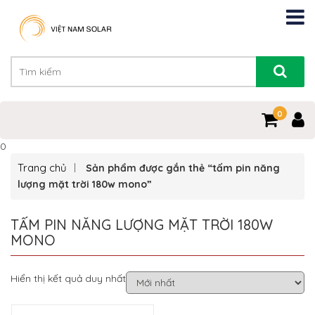
0
0
Trang chủ
Sản phẩm được gắn thẻ “tấm pin năng
lượng mặt trời 180w mono”
TẤM PIN NĂNG LƯỢNG MẶT TRỜI 180W
MONO
Hiển thị kết quả duy nhất