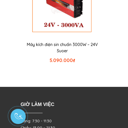
Máy kích điện sin chuẩn 3000W – 24V
Suoer
5.090.000
₫
GIỜ LÀM VIỆC
Sáng: 7:30 - 11:30
Chiều: 13:00 - 21:30