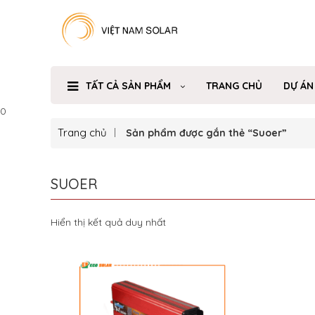
TẤT CẢ SẢN PHẨM
TRANG CHỦ
DỰ ÁN
0
Trang chủ
Sản phẩm được gắn thẻ “Suoer”
SUOER
Hiển thị kết quả duy nhất