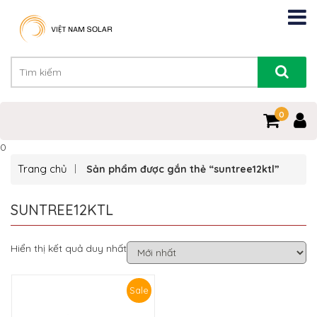
0
0
Trang chủ
Sản phẩm được gắn thẻ “suntree12ktl”
SUNTREE12KTL
Hiển thị kết quả duy nhất
Sale