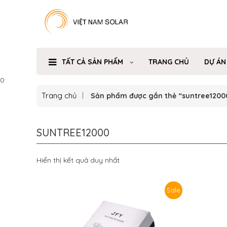
TẤT CẢ SẢN PHẨM
TRANG CHỦ
DỰ ÁN
0
Trang chủ
Sản phẩm được gắn thẻ “suntree1200
SUNTREE12000
Hiển thị kết quả duy nhất
Sale