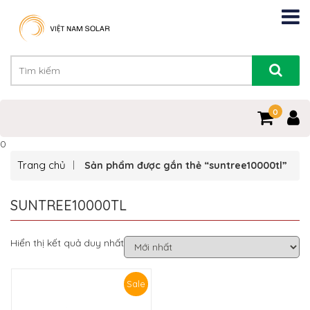
0
0
Trang chủ
Sản phẩm được gắn thẻ “suntree10000tl”
SUNTREE10000TL
Hiển thị kết quả duy nhất
Sale