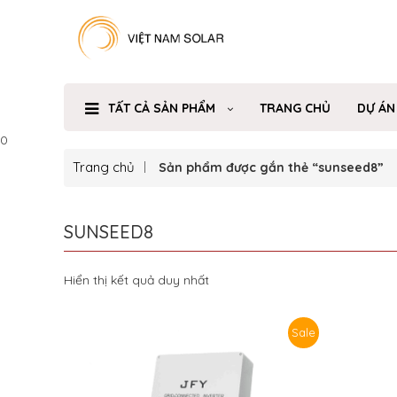
TẤT CẢ SẢN PHẨM
TRANG CHỦ
DỰ ÁN
0
Trang chủ
Sản phẩm được gắn thẻ “sunseed8”
SUNSEED8
Hiển thị kết quả duy nhất
Sale