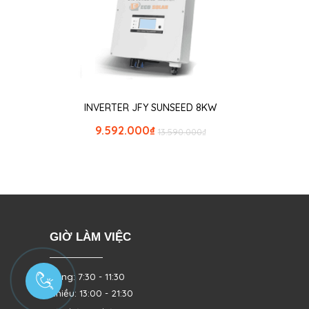
INVERTER JFY SUNSEED 8KW
9.592.000
₫
13.590.000
₫
GIỜ LÀM VIỆC
Sáng: 7:30 - 11:30
Chiều: 13:00 - 21:30