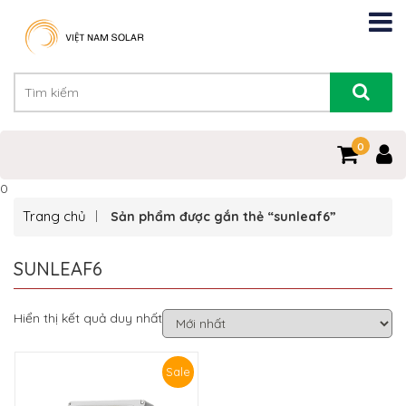
0
0
Trang chủ
Sản phẩm được gắn thẻ “sunleaf6”
SUNLEAF6
Hiển thị kết quả duy nhất
Sale