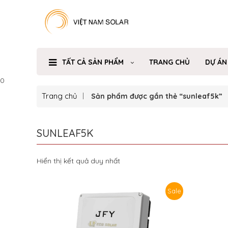
TẤT CẢ SẢN PHẨM
TRANG CHỦ
DỰ ÁN
0
Trang chủ
Sản phẩm được gắn thẻ “sunleaf5k”
SUNLEAF5K
Hiển thị kết quả duy nhất
Sale