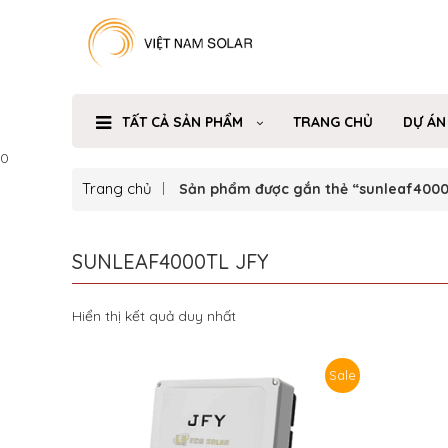
TẤT CẢ SẢN PHẨM
TRANG CHỦ
DỰ ÁN
0
Trang chủ
Sản phẩm được gắn thẻ “sunleaf4000t
SUNLEAF4000TL JFY
Hiển thị kết quả duy nhất
Sale