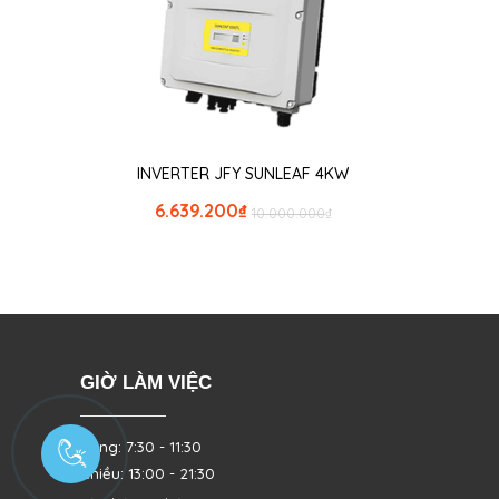
INVERTER JFY SUNLEAF 4KW
6.639.200
₫
10.000.000
₫
GIỜ LÀM VIỆC
Sáng: 7:30 - 11:30
Chiều: 13:00 - 21:30