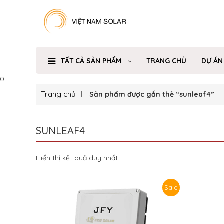
TẤT CẢ SẢN PHẨM
TRANG CHỦ
DỰ ÁN
0
Trang chủ
Sản phẩm được gắn thẻ “sunleaf4”
SUNLEAF4
Hiển thị kết quả duy nhất
Sale