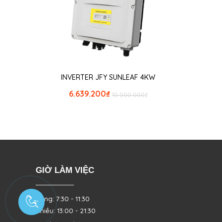
INVERTER JFY SUNLEAF 4KW
6.639.200
₫
10.000.000
₫
GIỜ LÀM VIỆC
Sáng: 7:30 - 11:30
Chiều: 13:00 - 21:30