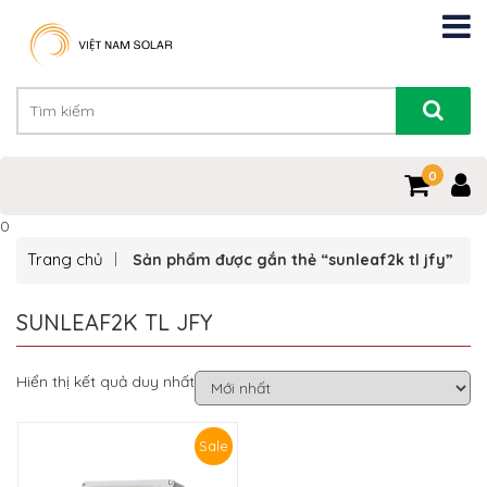
0
0
Trang chủ
Sản phẩm được gắn thẻ “sunleaf2k tl jfy”
SUNLEAF2K TL JFY
Hiển thị kết quả duy nhất
Sale