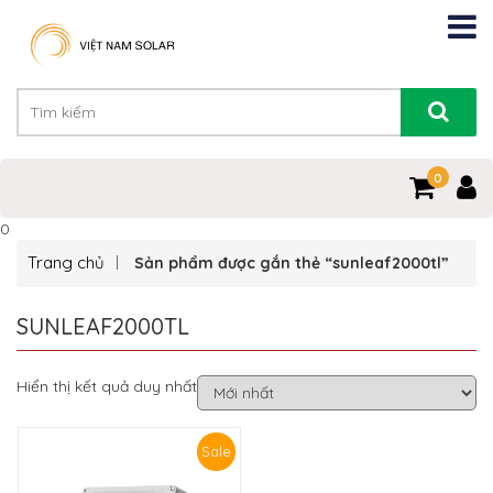
0
0
Trang chủ
Sản phẩm được gắn thẻ “sunleaf2000tl”
SUNLEAF2000TL
Hiển thị kết quả duy nhất
Sale