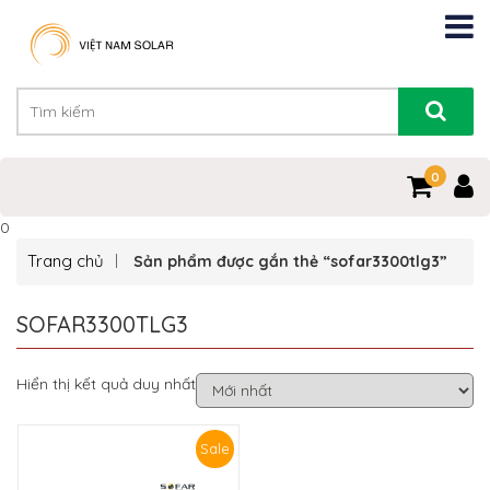
0
0
Trang chủ
Sản phẩm được gắn thẻ “sofar3300tlg3”
SOFAR3300TLG3
Hiển thị kết quả duy nhất
Sale