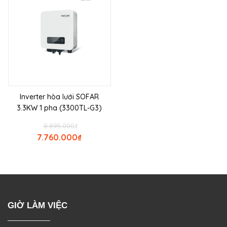
Inverter hòa lưới SOFAR
3.3KW 1 pha (3300TL-G3)
8.895.000
₫
7.760.000
₫
GIỜ LÀM VIỆC