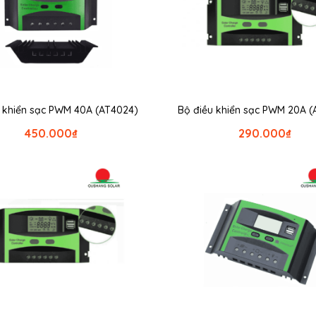
u khiển sạc PWM 40A (AT4024)
Bộ điều khiển sạc PWM 20A (
450.000
₫
290.000
₫