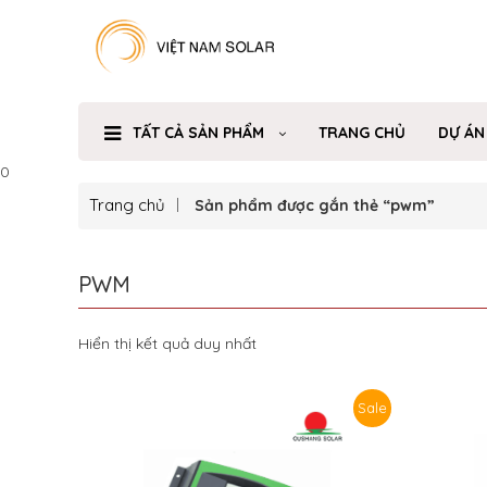
TẤT CẢ SẢN PHẨM
TRANG CHỦ
DỰ ÁN
0
Trang chủ
Sản phẩm được gắn thẻ “pwm”
PWM
Hiển thị kết quả duy nhất
Sale