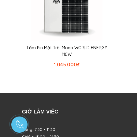
Tấm Pin Mặt Trời Mono WORLD ENERGY
110W
1.045.000
₫
GIỜ LÀM VIỆC
Sáng: 7:30 - 11:30
Chiều: 13:00 - 21:30