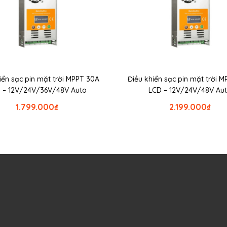
iển sạc pin mặt trời MPPT 30A
Điều khiển sạc pin mặt trời 
 – 12V/24V/36V/48V Auto
LCD – 12V/24V/48V Au
1.799.000
₫
2.199.000
₫