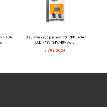
MPPT 40A
Điều khiển sạc pin mặt trời MPPT 60A
to
LCD – 12V/24V/48V Auto
2.799.000
₫