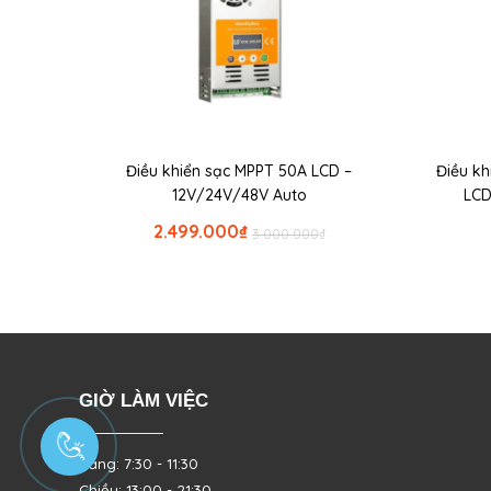
Điều khiển sạc MPPT 50A LCD –
Điều kh
12V/24V/48V Auto
LCD
2.499.000
₫
3.000.000
₫
GIỜ LÀM VIỆC
Sáng: 7:30 - 11:30
Chiều: 13:00 - 21:30