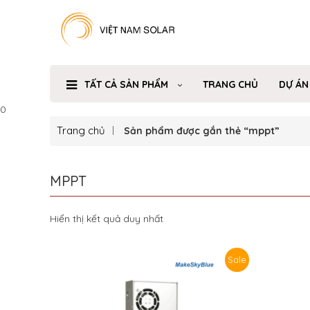
TẤT CẢ SẢN PHẨM
TRANG CHỦ
DỰ ÁN
0
Trang chủ
Sản phẩm được gắn thẻ “mppt”
MPPT
Hiển thị kết quả duy nhất
Sale