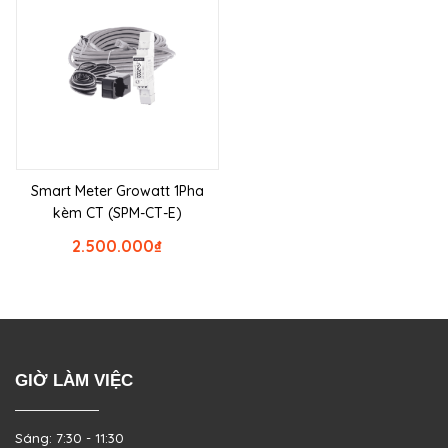
Smart Meter Growatt 1Pha
kèm CT (SPM-CT-E)
2.500.000
₫
GIỜ LÀM VIỆC
Sáng: 7:30 - 11:30