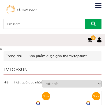
0
0
Trang chủ
Sản phẩm được gắn thẻ “lvtopsun”
LVTOPSUN
Hiển thị kết quả duy nhất
Sale
Sale