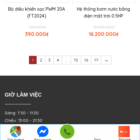
Bộ điều khiển sạc PWM 20A
Hệ thống bơm nước bằng
(FT2024)
điện mặt trời 0.5HP
400.000
₫
19.430.000
₫
390.000
₫
16.200.000
₫
1
2
3
4
…
15
16
17
→
GIỜ LÀM VIỆC
Sáng: 7:30 - 11:30
Chiều: 13:00 - 21:30
Từ Thứ 2 - Thứ 7
Shopee
Tìm Đường
Messenger
Zalo