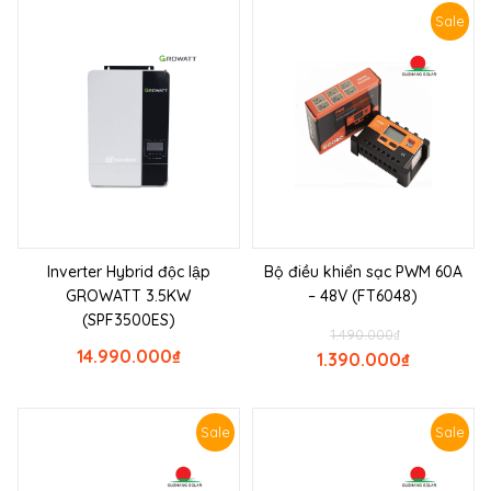
Sale
Inverter Hybrid độc lập
Bộ điều khiển sạc PWM 60A
GROWATT 3.5KW
– 48V (FT6048)
(SPF3500ES)
1.490.000
₫
14.990.000
₫
1.390.000
₫
Sale
Sale