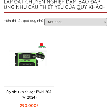
LẮP ĐẶT CHUYÊN NGHIỆP ĐẢM BẢO ĐÁP
ỨNG NHU CẦU THIẾT YẾU CỦA QUÝ KHÁCH
Hiển thị kết quả duy nhất
Bộ điều khiển sạc PWM 20A
(AT2024)
290.000
₫