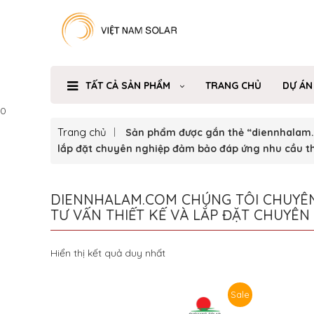
TẤT CẢ SẢN PHẨM
TRANG CHỦ
DỰ ÁN
0
Trang chủ
Sản phẩm được gắn thẻ “diennhalam.co
lắp đặt chuyên nghiệp đảm bảo đáp ứng nhu cầu th
DIENNHALAM.COM CHÚNG TÔI CHUYÊN 
TƯ VẤN THIẾT KẾ VÀ LẮP ĐẶT CHUYÊ
Hiển thị kết quả duy nhất
Sale