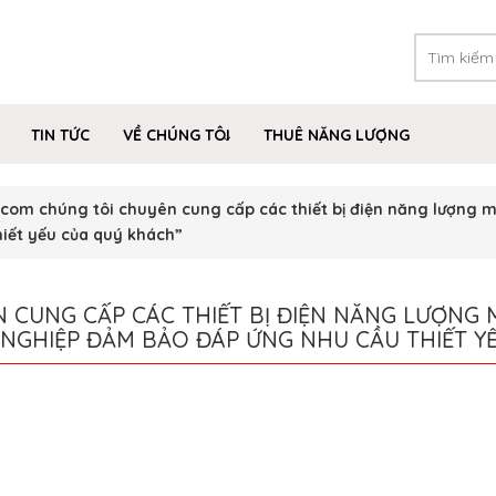
TIN TỨC
VỀ CHÚNG TÔI
THUÊ NĂNG LƯỢNG
m chúng tôi chuyên cung cấp các thiết bị điện năng lượng mặt
iết yếu của quý khách”
CUNG CẤP CÁC THIẾT BỊ ĐIỆN NĂNG LƯỢNG 
N NGHIỆP ĐẢM BẢO ĐÁP ỨNG NHU CẦU THIẾT 