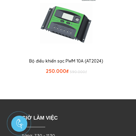
Bộ điều khiển sạc PWM 10A (AT2024)
250.000
₫
590.000
₫
GIỜ LÀM VIỆC
Sáng: 7:30 - 11:30