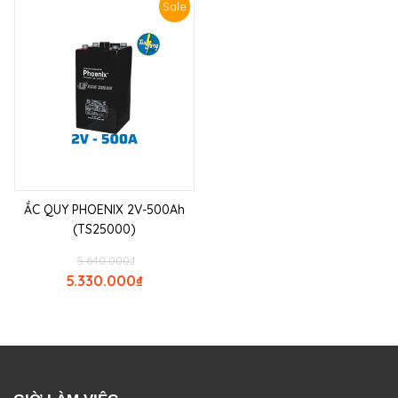
Sale
ẮC QUY PHOENIX 2V-500Ah
(TS25000)
5.640.000
₫
5.330.000
₫