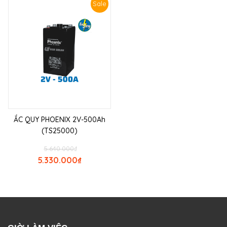
Sale
ẮC QUY PHOENIX 2V-500Ah
(TS25000)
5.640.000
₫
5.330.000
₫