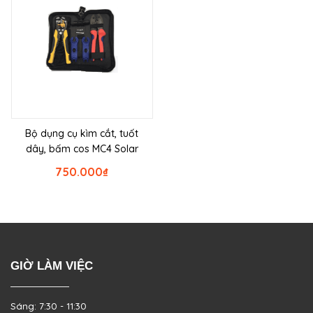
Bộ dụng cụ kìm cắt, tuốt
dây, bấm cos MC4 Solar
750.000
₫
GIỜ LÀM VIỆC
Sáng: 7:30 - 11:30