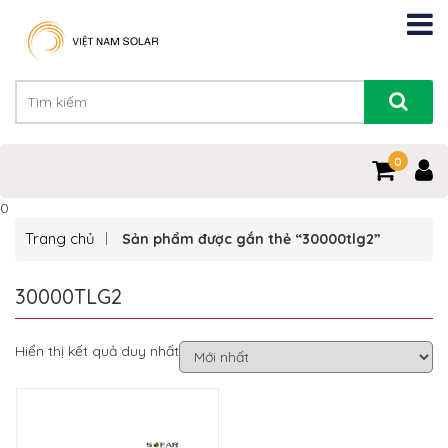
0
0
Trang chủ
Sản phẩm được gắn thẻ “30000tlg2”
30000TLG2
Hiển thị kết quả duy nhất