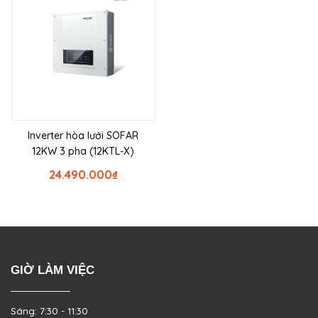
Inverter hòa lưới SOFAR
12KW 3 pha (12KTL-X)
24.490.000
₫
GIỜ LÀM VIỆC
Sáng: 7:30 - 11:30