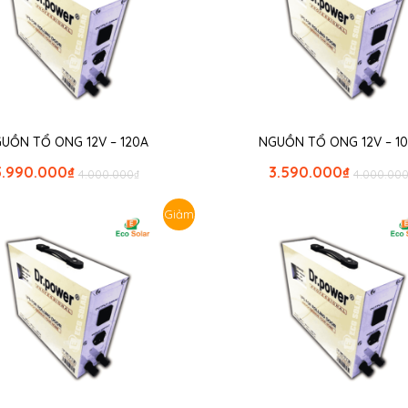
UỒN TỔ ONG 12V – 120A
NGUỒN TỔ ONG 12V – 1
3.990.000
₫
3.590.000
₫
4.000.000
₫
4.000.00
Giảm
giá!