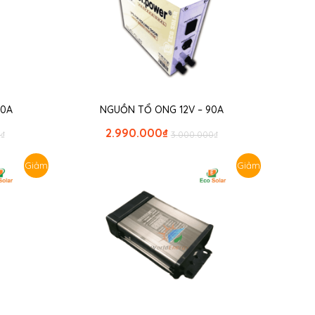
00A
NGUỒN TỔ ONG 12V – 90A
2.990.000
₫
0
₫
3.000.000
₫
Giảm
Giảm
giá!
giá!