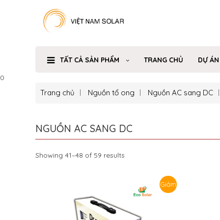
TẤT CẢ SẢN PHẨM
TRANG CHỦ
DỰ ÁN
0
Trang chủ
Nguồn tổ ong
Nguồn AC sang DC
NGUỒN AC SANG DC
Showing 41–48 of 59 results
Giảm
giá!