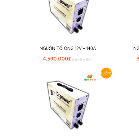
NGUỒN TỔ ONG 12V – 140A
NG
4.590.000
₫
5.500.000
₫
Giảm
giá!