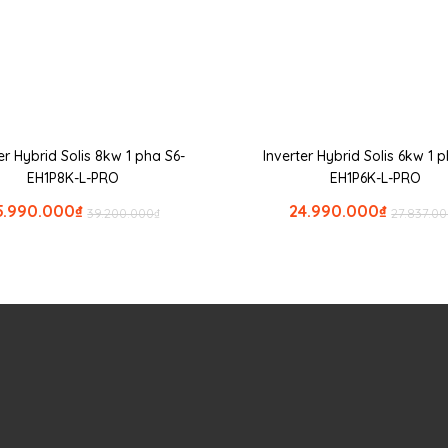
er Hybrid Solis 8kw 1 pha S6-
Inverter Hybrid Solis 6kw 1 
EH1P8K-L-PRO
EH1P6K-L-PRO
5.990.000
₫
24.990.000
₫
39.200.000
₫
27.837.0