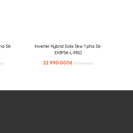
pha S6-
Inverter Hybrid Solis 5kw 1 pha S6-
EH1P5K-L-PRO
22.990.000
₫
00
₫
25.139.000
₫