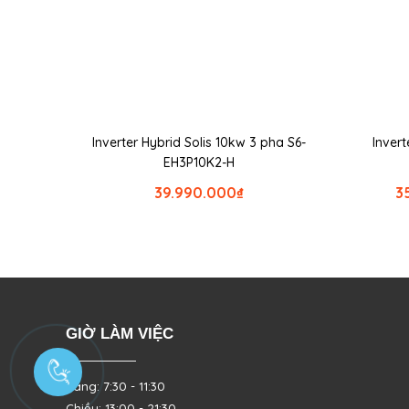
Inverter Hybrid Solis 10kw 3 pha S6-
Invert
EH3P10K2-H
39.990.000
₫
3
GIỜ LÀM VIỆC
Sáng: 7:30 - 11:30
Chiều: 13:00 - 21:30